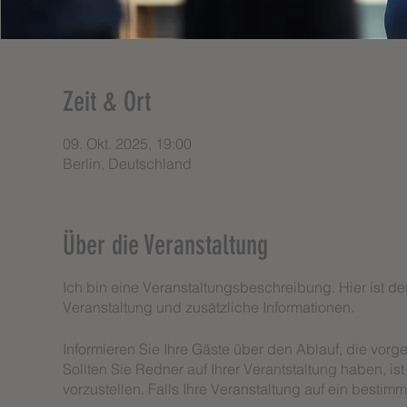
Zeit & Ort
09. Okt. 2025, 19:00
Berlin, Deutschland
Über die Veranstaltung
Ich bin eine Veranstaltungsbeschreibung. Hier ist de
Veranstaltung und zusätzliche Informationen.
Informieren Sie Ihre Gäste über den Ablauf, die vor
Sollten Sie Redner auf Ihrer Verantstaltung haben, is
vorzustellen. Falls Ihre Veranstaltung auf ein bestimm